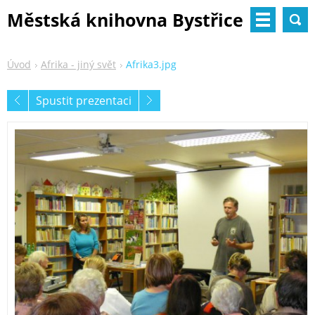
Městská knihovna Bystřice
nad Pernštejnem
Úvod
Afrika - jiný svět
Afrika3.jpg
Spustit prezentaci