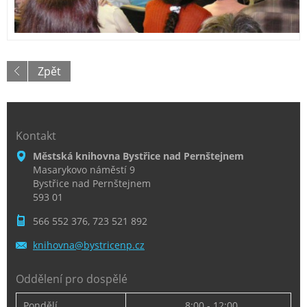
Zpět
Kontakt
Městská knihovna Bystřice nad Pernštejnem
Masarykovo náměstí 9
Bystřice nad Pernštejnem
593 01
566 552 376, 723 521 892
knihovna
@bystric
enp.cz
Oddělení pro dospělé
Pondělí
8:00 - 12:00