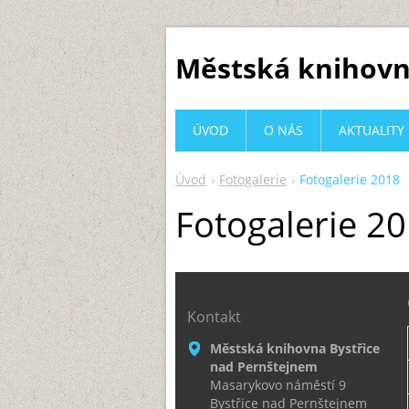
Městská knihovn
ÚVOD
O NÁS
AKTUALITY
Úvod
Fotogalerie
Fotogalerie 2018
Fotogalerie 2
Kontakt
Městská knihovna Bystřice
nad Pernštejnem
Masarykovo náměstí 9
Bystřice nad Pernštejnem