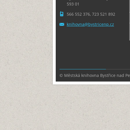
593 01
566 552 376, 723 521 892
knihovna
@bystric
enp.cz
© Městská knihovna Bystřice nad P