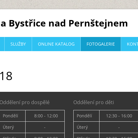
a Bystřice nad Pernštejnem
SLUŽBY
ONLINE KATALOG
FOTOGALERIE
KON
018
Oddělení pro dospělé
Oddělení pro děti
Pondělí
8:00 - 12:00
Pondělí
12:30 - 16:00
Úterý
-
Úterý
-