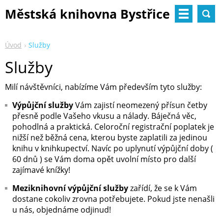
Městská knihovna Bystřice
nad Pernštejnem
Úvod
Služby
Služby
Milí návštěvníci, nabízíme Vám především tyto služby:
Výpůjční služby
Vám zajistí neomezený přísun četby
přesně podle Vašeho vkusu a nálady. Báječná věc,
pohodlná a praktická. Celoroční registrační poplatek je
nižší než běžná cena, kterou byste zaplatili za jedinou
knihu v knihkupectví. Navíc po uplynutí výpůjční doby (
60 dnů ) se Vám doma opět uvolní místo pro další
zajímavé knížky!
Meziknihovní výpůjční služby
zařídí, že se k Vám
dostane cokoliv zrovna potřebujete. Pokud jste nenašli
u nás, objednáme odjinud!