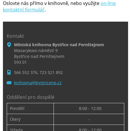
Oslovte nás přímo v knihovně, nebo využijte
on-line
kontaktní formulář
.
Kontakt
Městská knihovna Bystřice nad Pernštejnem
Masarykovo náměstí 9
Bystřice nad Pernštejnem
593 01
566 552 376, 723 521 892
knihovna
@bystric
enp.cz
Oddělení pro dospělé
Pondělí
8:00 - 12:00
Úterý
-
Středa
8:00 - 12:00