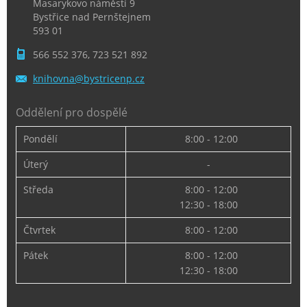
Masarykovo náměstí 9
Bystřice nad Pernštejnem
593 01
566 552 376, 723 521 892
knihovna
@bystric
enp.cz
Oddělení pro dospělé
Pondělí
8:00 - 12:00
Úterý
-
Středa
8:00 - 12:00
12:30 - 18:00
Čtvrtek
8:00 - 12:00
Pátek
8:00 - 12:00
12:30 - 18:00