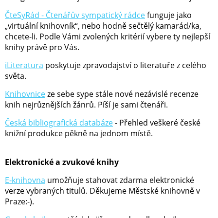
ČteSyRád - Čtenářův sympatický rádce
funguje jako
„virtuální knihovník“, nebo hodně sečtělý kamarád/ka,
chcete-li. Podle Vámi zvolených kritérií vybere ty nejlepší
knihy právě pro Vás.
iLiteratura
poskytuje zpravodajství o literatuře z celého
světa.
Knihovnice
ze sebe sype stále nové nezávislé recenze
knih nejrůznějších žánrů. Píší je sami čtenáři.
Česká bibliografická databáze
- Přehled veškeré české
knižní produkce pěkně na jednom místě.
Elektronické a zvukové knihy
E-knihovna
umožňuje stahovat zdarma elektronické
verze vybraných titulů. Děkujeme Městské knihovně v
Praze:-).