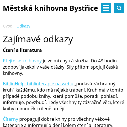
Městská knihovna Bystřice
nad Pernštejnem
Úvod
Odkazy
Zajímavé odkazy
Čtení a literatura
Ptejte se knihovny
je velmi chytrá služba. Do 48 hodin
zodpoví jakékoliv vaše otázky. Síly přitom spojují české
knihovny.
BiblioHelp: biblioterapie na webu
„podává záchranný
kruh“ každému, kdo má nějaké trápení. Kruh má v tomto
případě podobu knihy, která pomůže, poradí, pohladí,
informuje, povzbudí. Tedy všechny ty zázračné věci, které
knihy mimoděk i cíleně umějí.
Čítarny
propagují dobré knihy pro všechny věkové
kategorie a informují o dění kolem čtení a literatury.