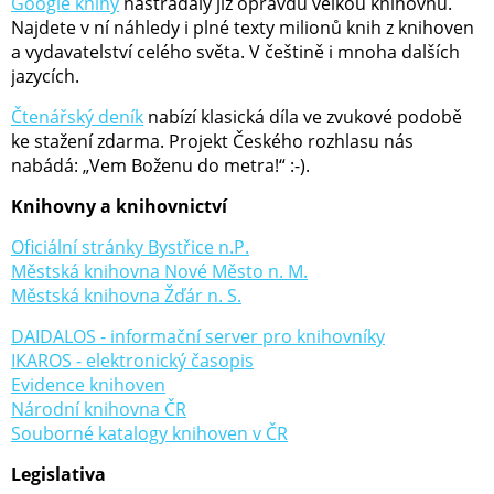
Google knihy
nastřádaly již opravdu velkou knihovnu.
Najdete v ní náhledy i plné texty milionů knih z knihoven
a vydavatelství celého světa. V češtině i mnoha dalších
jazycích.
Čtenářský deník
nabízí klasická díla ve zvukové podobě
ke stažení zdarma. Projekt Českého rozhlasu nás
nabádá: „Vem Boženu do metra!“ :-).
Knihovny a knihovnictví
Oficiální stránky Bystřice n.P.
Městská knihovna Nové Město n. M.
Městská knihovna Žďár n. S.
DAIDALOS - informační server pro knihovníky
IKAROS - elektronický časopis
Evidence knihoven
Národní knihovna ČR
Souborné katalogy knihoven v ČR
Legislativa