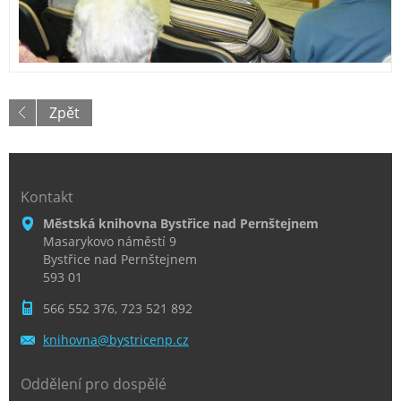
Zpět
Kontakt
Městská knihovna Bystřice nad Pernštejnem
Masarykovo náměstí 9
Bystřice nad Pernštejnem
593 01
566 552 376, 723 521 892
knihovna
@bystric
enp.cz
Oddělení pro dospělé