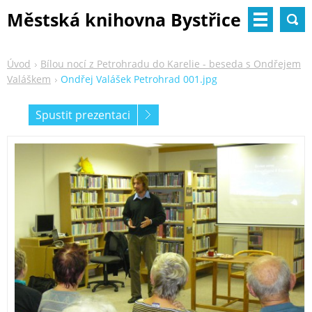
Městská knihovna Bystřice
nad Pernštejnem
Úvod
Bílou nocí z Petrohradu do Karelie - beseda s Ondřejem
Valáškem
Ondřej Valášek Petrohrad 001.jpg
Spustit prezentaci