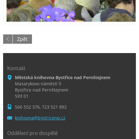
Zpět
Kontakt
Městská knihovna Bystřice nad Pernštejnem
Masarykovo náměstí 9
Bystřice nad Pernštejnem
593 01
566 552 376, 723 521 892
knihovna
@bystric
enp.cz
Oddělení pro dospělé