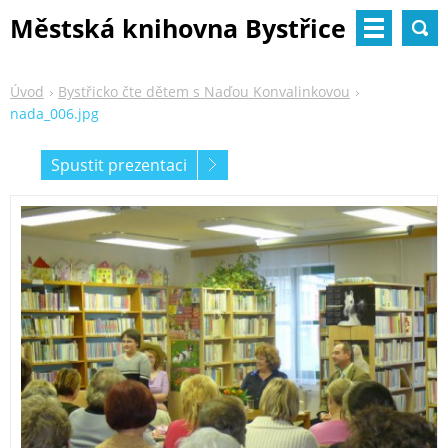
Městská knihovna Bystřice
nad Pernštejnem
Úvod
Bystřicko čte dětem s Naďou Konvalinkovou
nada_006.jpg
Spustit prezentaci