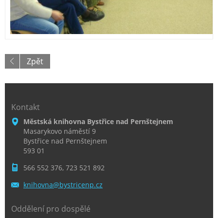
Zpět
Kontakt
Městská knihovna Bystřice nad Pernštejnem
Masarykovo náměstí 9
Bystřice nad Pernštejnem
593 01
566 552 376, 723 521 892
knihovna
@bystric
enp.cz
Oddělení pro dospělé