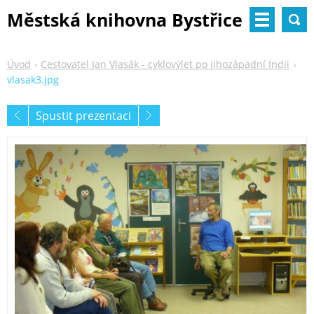
Městská knihovna Bystřice
nad Pernštejnem
Úvod
Cestovatel Jan Vlasák - cyklovýlet po jihozápadní Indii
vlasak3.jpg
Spustit prezentaci