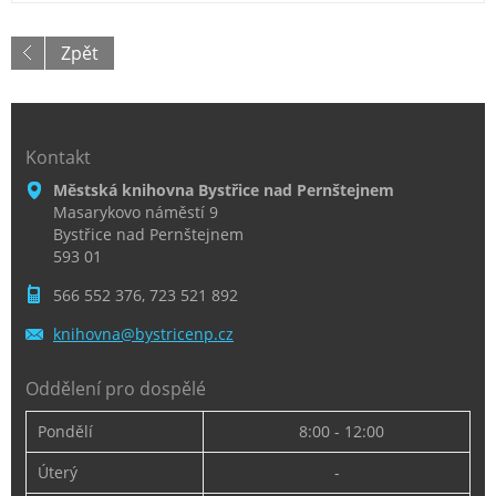
Zpět
Kontakt
Městská knihovna Bystřice nad Pernštejnem
Masarykovo náměstí 9
Bystřice nad Pernštejnem
593 01
566 552 376, 723 521 892
knihovna
@bystric
enp.cz
Oddělení pro dospělé
Pondělí
8:00 - 12:00
Úterý
-