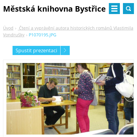
Městská knihovna Bystřice
nad Pernštejnem
Úvod
Čtení a vyprávění autora historických románů Vlastimila
Vondrušky
P1070195.JPG
Spustit prezentaci