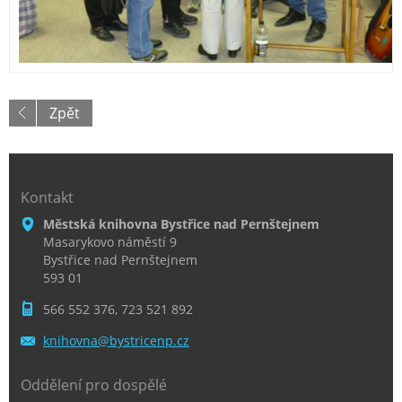
Zpět
Kontakt
Městská knihovna Bystřice nad Pernštejnem
Masarykovo náměstí 9
Bystřice nad Pernštejnem
593 01
566 552 376, 723 521 892
knihovna
@bystric
enp.cz
Oddělení pro dospělé