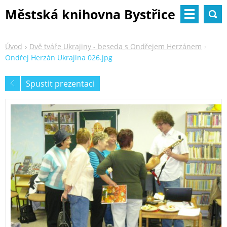
Městská knihovna Bystřice
nad Pernštejnem
Úvod
Dvě tváře Ukrajiny - beseda s Ondřejem Herzánem
Ondřej Herzán Ukrajina 026.jpg
Spustit prezentaci