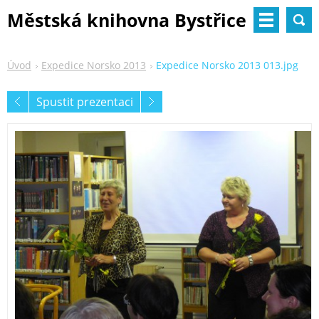
Městská knihovna Bystřice
nad Pernštejnem
Úvod
Expedice Norsko 2013
Expedice Norsko 2013 013.jpg
Spustit prezentaci