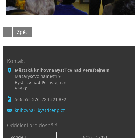
Zpět
Kontakt
Městská knihovna Bystřice nad Pernštejnem
Masarykovo náměstí 9
Bystřice nad Pernštejnem
593 01
566 552 376, 723 521 892
knihovna
@bystric
enp.cz
Oddělení pro dospělé
Pondělí
8:00 - 12:00