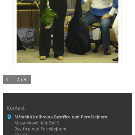
Zpět
Kontakt
Městská knihovna Bystřice nad Pernštejnem
Masarykovo náměstí 9
Bystřice nad Pernštejnem
593 01