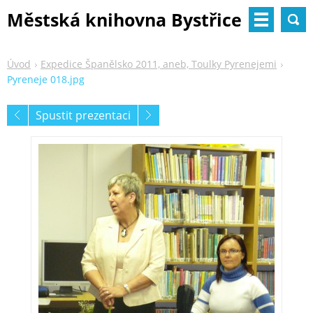
Městská knihovna Bystřice
nad Pernštejnem
Úvod
Expedice Španělsko 2011, aneb, Toulky Pyrenejemi
Pyreneje 018.jpg
Spustit prezentaci