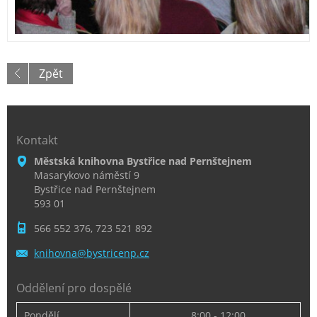
Zpět
Kontakt
Městská knihovna Bystřice nad Pernštejnem
Masarykovo náměstí 9
Bystřice nad Pernštejnem
593 01
566 552 376, 723 521 892
knihovna
@bystric
enp.cz
Oddělení pro dospělé
Pondělí
8:00 - 12:00