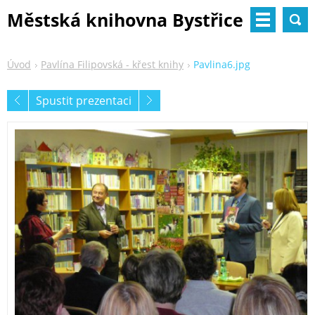
Městská knihovna Bystřice
nad Pernštejnem
Úvod
Pavlína Filipovská - křest knihy
Pavlina6.jpg
Spustit prezentaci