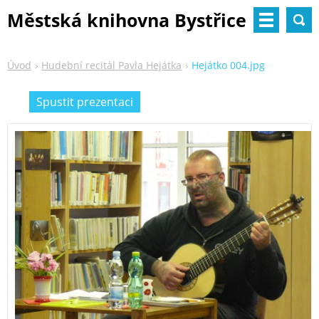
Městská knihovna Bystřice
nad Pernštejnem
Úvod
Hudební recitál Pavla Hejátka
Hejátko 004.jpg
Spustit prezentaci