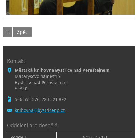
Zpět
Kontakt
Městská knihovna Bystřice nad Pernštejnem
Masarykovo náměstí 9
Bystřice nad Pernštejnem
593 01
566 552 376, 723 521 892
knihovna
@bystric
enp.cz
Oddělení pro dospělé
Pondělí
8:00 - 12:00