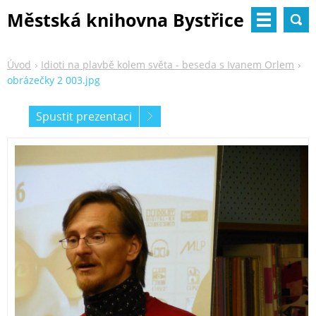
Městská knihovna Bystřice
nad Pernštejnem
Úvod
Idioti na plavbě kolem světa - beseda s Ivanem Orlem
obrázečky 2 003.jpg
Spustit prezentaci