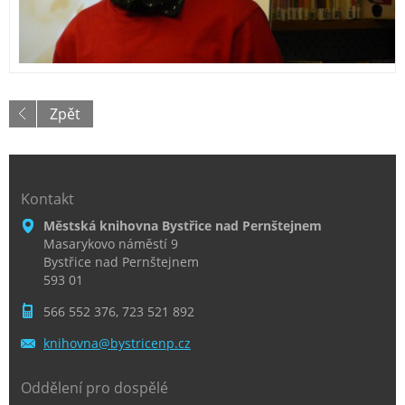
Zpět
Kontakt
Městská knihovna Bystřice nad Pernštejnem
Masarykovo náměstí 9
Bystřice nad Pernštejnem
593 01
566 552 376, 723 521 892
knihovna
@bystric
enp.cz
Oddělení pro dospělé