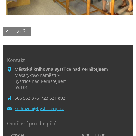
Zpět
Kontakt
Městská knihovna Bystřice nad Pernštejnem
Masarykovo náměstí 9
Bystřice nad Pernštejnem
593 01
566 552 376, 723 521 892
knihovna
@bystric
enp.cz
Oddělení pro dospělé
Pondělí
8:00 - 12:00