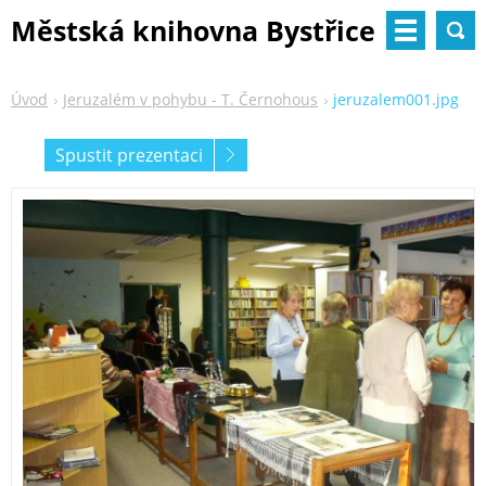
Městská knihovna Bystřice
nad Pernštejnem
Úvod
Jeruzalém v pohybu - T. Černohous
jeruzalem001.jpg
Spustit prezentaci