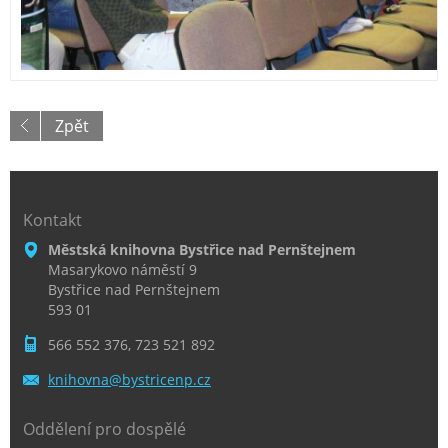
Zpět
Kontakt
Městská knihovna Bystřice nad Pernštejnem
Masarykovo náměstí 9
Bystřice nad Pernštejnem
593 01
566 552 376, 723 521 892
knihovna
@bystric
enp.cz
Oddělení pro dospělé