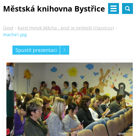
Městská knihovna Bystřice
nad Pernštejnem
Úvod
Karel Hynek Mácha - proč je nejlepší (classicus)
macha1.jpg
Spustit prezentaci