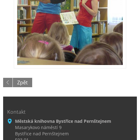
Zpět
Kontakt
Městská knihovna Bystřice nad Pernštejnem
Masarykovo náměstí 9
Bystřice nad Pernštejnem
593 01