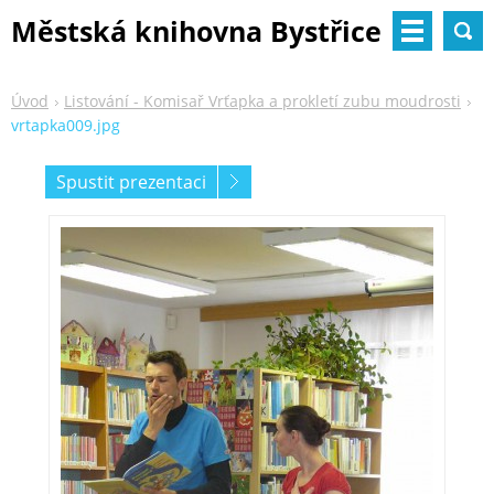
Městská knihovna Bystřice
nad Pernštejnem
Úvod
Listování - Komisař Vrťapka a prokletí zubu moudrosti
vrtapka009.jpg
Spustit prezentaci