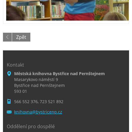
Zpět
Kontakt
Městská knihovna Bystřice nad Pernštejnem
Masarykovo náměstí 9
Bystřice nad Pernštejnem
593 01
566 552 376, 723 521 892
knihovna
@bystric
enp.cz
Oddělení pro dospělé