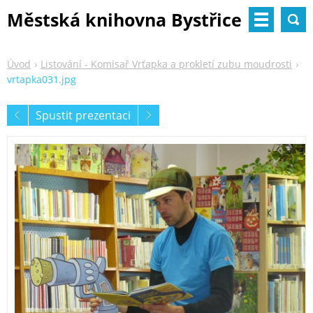
Městská knihovna Bystřice
nad Pernštejnem
Úvod
Listování - Komisař Vrťapka a prokletí zubu moudrosti
vrtapka031.jpg
Spustit prezentaci