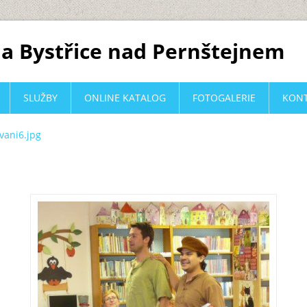
a Bystřice nad Pernštejnem
SLUŽBY
ONLINE KATALOG
FOTOGALERIE
KON
ovani6.jpg