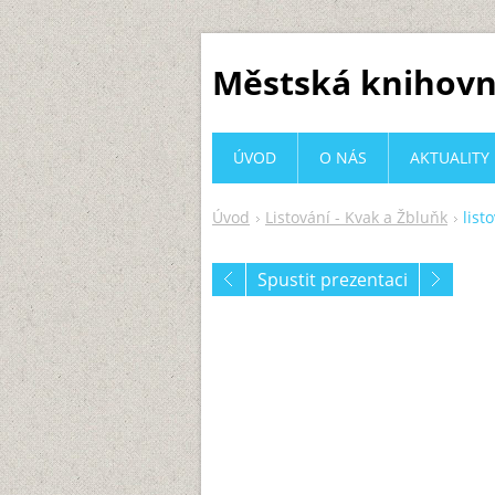
Městská knihovn
ÚVOD
O NÁS
AKTUALITY
Úvod
Listování - Kvak a Žbluňk
list
Spustit prezentaci