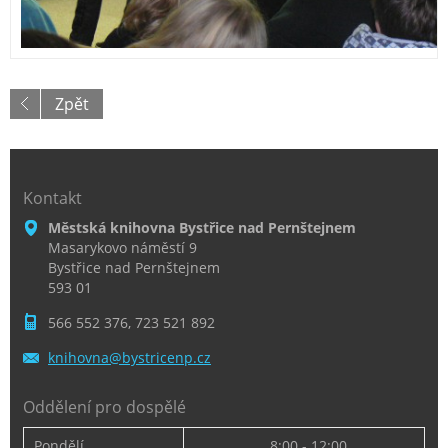
Zpět
Kontakt
Městská knihovna Bystřice nad Pernštejnem
Masarykovo náměstí 9
Bystřice nad Pernštejnem
593 01
566 552 376, 723 521 892
knihovna
@bystric
enp.cz
Oddělení pro dospělé
Pondělí
8:00 - 12:00