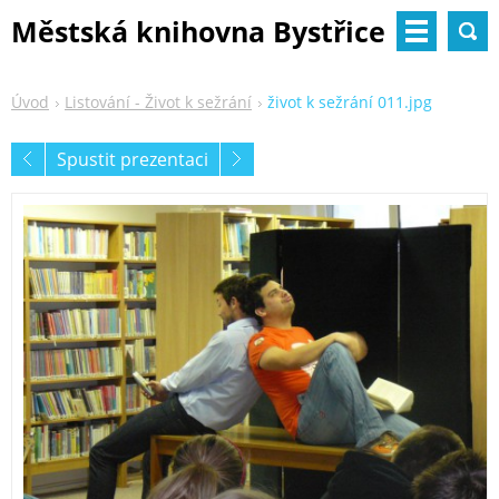
Městská knihovna Bystřice
nad Pernštejnem
Úvod
Listování - Život k sežrání
život k sežrání 011.jpg
Spustit prezentaci