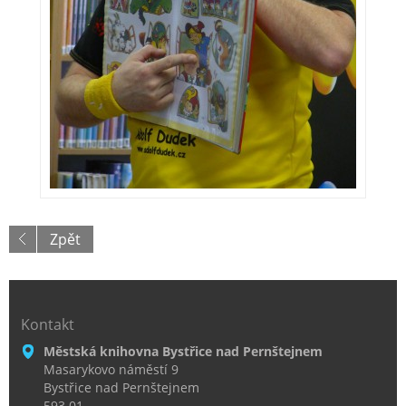
Zpět
Kontakt
Městská knihovna Bystřice nad Pernštejnem
Masarykovo náměstí 9
Bystřice nad Pernštejnem
593 01