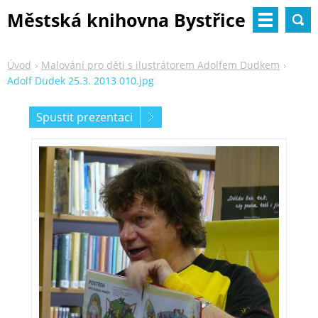
Městská knihovna Bystřice
nad Pernštejnem
Úvod
Malování pro děti s ilustrátorem Adolfem Dudkem
Adolf Dudek 25.3. 2013 010.jpg
Spustit prezentaci