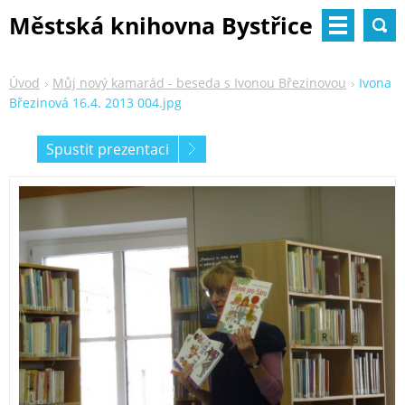
Městská knihovna Bystřice
nad Pernštejnem
Úvod
Můj nový kamarád - beseda s Ivonou Březinovou
Ivona
Březinová 16.4. 2013 004.jpg
Spustit prezentaci