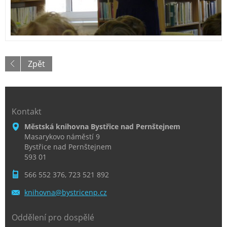
Zpět
Kontakt
Městská knihovna Bystřice nad Pernštejnem
Masarykovo náměstí 9
Bystřice nad Pernštejnem
593 01
566 552 376, 723 521 892
knihovna
@bystric
enp.cz
Oddělení pro dospělé