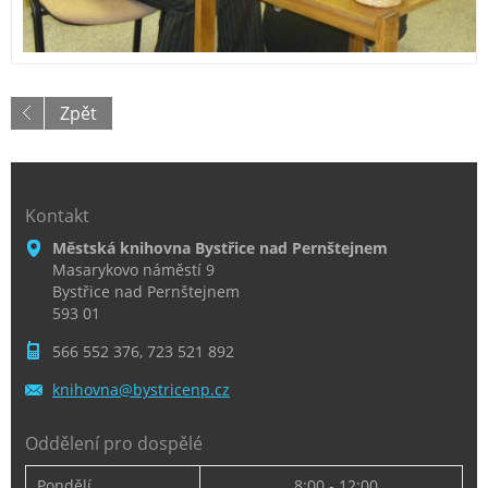
Zpět
Kontakt
Městská knihovna Bystřice nad Pernštejnem
Masarykovo náměstí 9
Bystřice nad Pernštejnem
593 01
566 552 376, 723 521 892
knihovna
@bystric
enp.cz
Oddělení pro dospělé
Pondělí
8:00 - 12:00