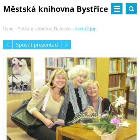
Městská knihovna Bystřice
nad Pernštejnem
Úvod
Setkání s Květou Fialovou
kveta2.jpg
Spustit prezentaci