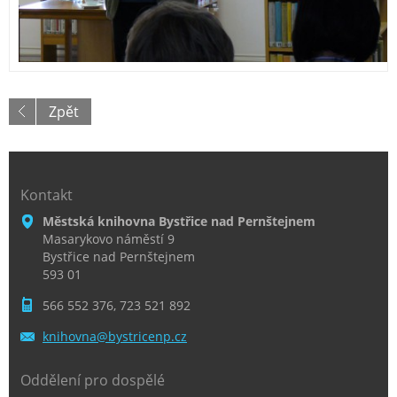
Zpět
Kontakt
Městská knihovna Bystřice nad Pernštejnem
Masarykovo náměstí 9
Bystřice nad Pernštejnem
593 01
566 552 376, 723 521 892
knihovna
@bystric
enp.cz
Oddělení pro dospělé