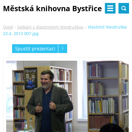
Městská knihovna Bystřice
nad Pernštejnem
Úvod
Setkání s Vlastimilem Vondruškou
Vlastimil Vondruška
23.4. 2013 007.jpg
Spustit prezentaci