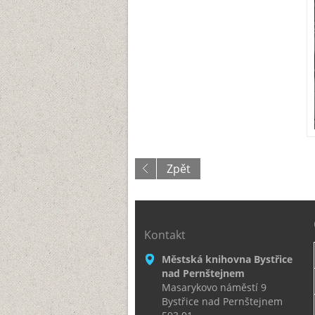
Zpět
Kontakt
Městská knihovna Bystřice
nad Pernštejnem
Masarykovo náměstí 9
Bystřice nad Pernštejnem