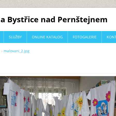
a Bystřice nad Pernštejnem
SLUŽBY
ONLINE KATALOG
FOTOGALERIE
KON
malovani_2.jpg