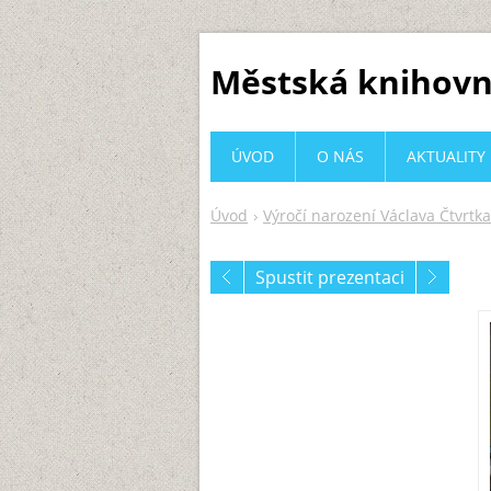
Městská knihovn
ÚVOD
O NÁS
AKTUALITY
Úvod
Výročí narození Václava Čtvrtka
Spustit prezentaci