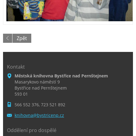
Zpět
Kontakt
Městská knihovna Bystřice nad Pernštejnem
Masarykovo náměstí 9
Bystřice nad Pernštejnem
593 01
566 552 376, 723 521 892
knihovna
@bystric
enp.cz
Oddělení pro dospělé