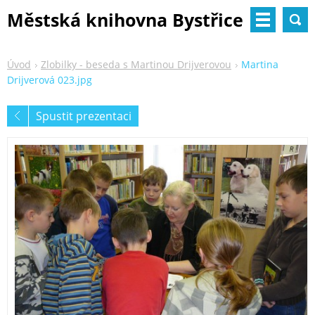
Městská knihovna Bystřice
nad Pernštejnem
Úvod
Zlobilky - beseda s Martinou Drijverovou
Martina
Drijverová 023.jpg
Spustit prezentaci