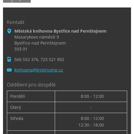
Kontakt
Městská knihovna Bystřice nad Pernštejnem
Masarykovo náměstí 9
Bystřice nad Pernštejnem
593 01
566 552 376, 723 521 892
knihovna
@bystric
enp.cz
Oddělení pro dospělé
Pondělí
8:00 - 12:00
Úterý
-
Středa
8:00 - 12:00
12:30 - 18:00