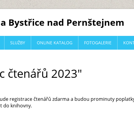
a Bystřice nad Pernštejnem
SLUŽBY
ONLINE KATALOG
FOTOGALERIE
KON
c čtenářů 2023"
bude registrace čtenářů zdarma a budou prominuty poplatk
t do knihovny.