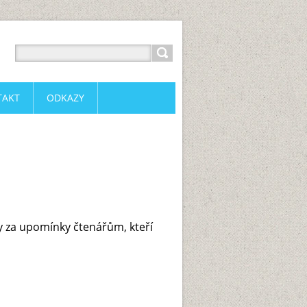
TAKT
ODKAZY
y za upomínky čtenářům, kteří