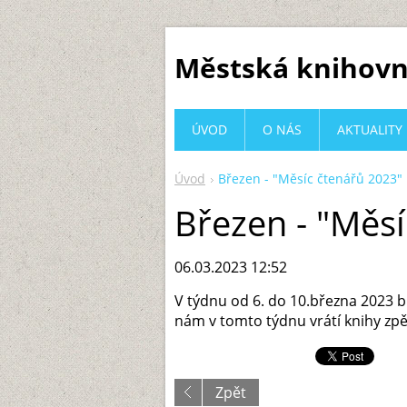
Městská knihovn
ÚVOD
O NÁS
AKTUALITY
Úvod
Březen - "Měsíc čtenářů 2023"
Březen - "Měsí
06.03.2023 12:52
V týdnu od 6. do 10.března 2023 
nám v tomto týdnu vrátí knihy zpě
Zpět