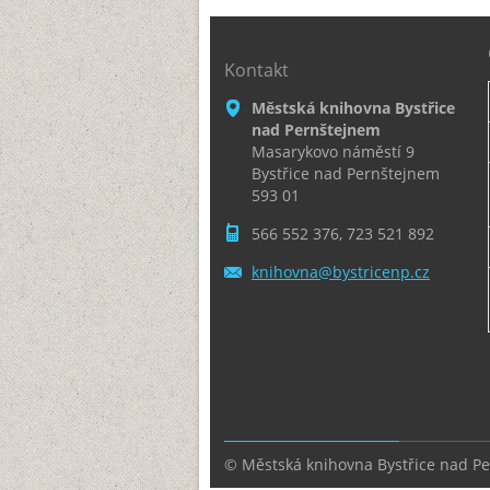
Kontakt
Městská knihovna Bystřice
nad Pernštejnem
Masarykovo náměstí 9
Bystřice nad Pernštejnem
593 01
566 552 376, 723 521 892
knihovna
@bystric
enp.cz
© Městská knihovna Bystřice nad P