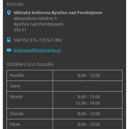
Kontakt
Městská knihovna Bystřice nad Pernštejnem
Masarykovo náměstí 9
Bystřice nad Pernštejnem
593 01
566 552 376, 723 521 892
knihovna
@bystric
enp.cz
Oddělení pro dospělé
Pondělí
8:00 - 12:00
Úterý
-
Středa
8:00 - 12:00
12:30 - 18:00
Čtvrtek
8:00 - 12:00
Pátek
8:00 - 12:00