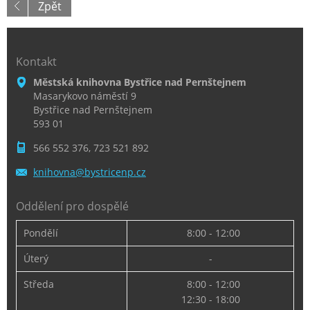
Zpět
Kontakt
Městská knihovna Bystřice nad Pernštejnem
Masarykovo náměstí 9
Bystřice nad Pernštejnem
593 01
566 552 376, 723 521 892
knihovna
@bystric
enp.cz
Oddělení pro dospělé
Pondělí
8:00 - 12:00
Úterý
-
Středa
8:00 - 12:00
12:30 - 18:00