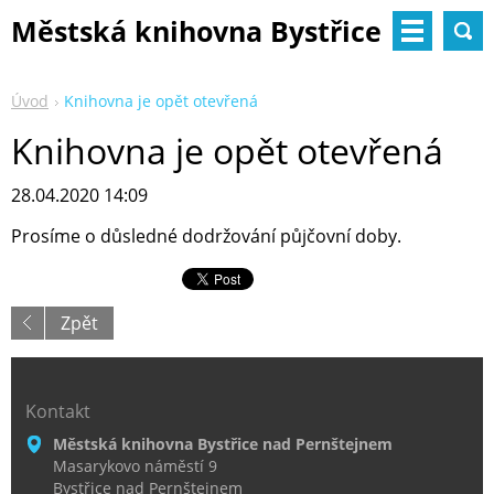
Městská knihovna Bystřice
nad Pernštejnem
Úvod
Knihovna je opět otevřená
Knihovna je opět otevřená
28.04.2020 14:09
Prosíme o důsledné dodržování půjčovní doby.
Zpět
Kontakt
Městská knihovna Bystřice nad Pernštejnem
Masarykovo náměstí 9
Bystřice nad Pernštejnem