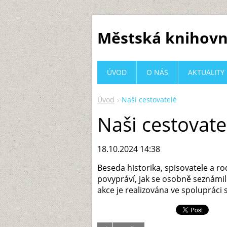
Městská knihovn
ÚVOD
O NÁS
AKTUALITY
Úvod
Naši cestovatelé
Naši cestovate
18.10.2024 14:38
Beseda historika, spisovatele a r
povypráví, jak se osobně seznámi
akce je realizována ve spolupráci 