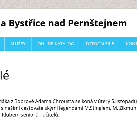
a Bystřice nad Pernštejnem
SLUŽBY
ONLINE KATALOG
FOTOGALERIE
KON
lé
odáka z Bobrové Adama Chrousta se koná v úterý 5.listopad
l s našimi cestovatelskými legendami M.Stinglem, M. Zikmu
s Klubem seniorů - učitelů.