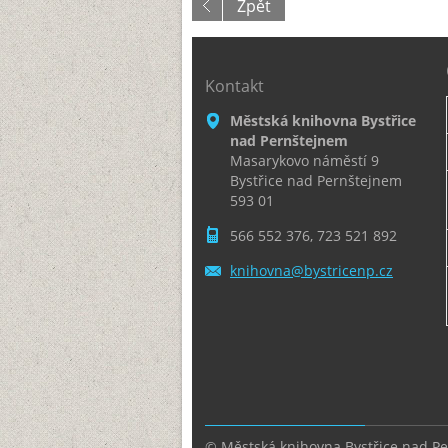
Zpět
Kontakt
Městská knihovna Bystřice
nad Pernštejnem
Masarykovo náměstí 9
Bystřice nad Pernštejnem
593 01
566 552 376, 723 521 892
knihovna
@bystric
enp.cz
© Městská knihovna Bystřice nad P