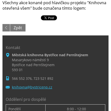
Všechny akce konané pod hlavičkou projektu "Knihovna
otevřená všem" bude označena tímto logem:
Zpět
Kontakt
Městská knihovna Bystřice nad Pernštejnem
Masarykovo náměstí 9
Bystřice nad Pernštejnem
593 01
566 552 376, 723 521 892
knihovna
@bystric
enp.cz
Oddělení pro dospělé
Pondělí
8:00 - 12:00