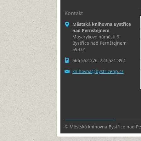
Kontakt
Městská knihovna Bystřice
nad Pernštejnem
Masarykovo náměstí 9
Bystřice nad Pernštejnem
593 01
566 552 376, 723 521 892
knihovna
@bystric
enp.cz
© Městská knihovna Bystřice nad P