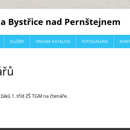
a Bystřice nad Pernštejnem
SLUŽBY
ONLINE KATALOG
FOTOGALERIE
KON
ářů
žáků 1. tříd ZŠ TGM na čtenáře.