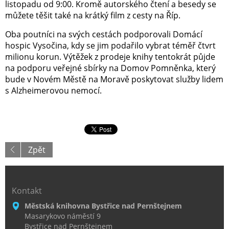
listopadu od 9:00. Kromě autorského čtení a besedy se
můžete těšit také na krátký film z cesty na Říp.
Oba poutníci na svých cestách podporovali Domácí
hospic Vysočina, kdy se jim podařilo vybrat téměř čtvrt
milionu korun. Výtěžek z prodeje knihy tentokrát půjde
na podporu veřejné sbírky na Domov Pomněnka, který
bude v Novém Městě na Moravě poskytovat služby lidem
s Alzheimerovou nemocí.
Zpět
Kontakt
Městská knihovna Bystřice nad Pernštejnem
Masarykovo náměstí 9
Bystřice nad Pernštejnem