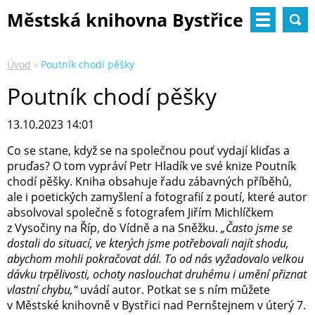
Městská knihovna Bystřice
nad Pernštejnem
Úvod
Poutník chodí pěšky
Poutník chodí pěšky
13.10.2023 14:01
Co se stane, když se na společnou pouť vydají kliďas a
pruďas? O tom vypráví Petr Hladík ve své knize Poutník
chodí pěšky. Kniha obsahuje řadu zábavných příběhů,
ale i poetických zamyšlení a fotografií z poutí, které autor
absolvoval společně s fotografem Jiřím Michlíčkem
z Vysočiny na Říp, do Vídně a na Sněžku.
„Často jsme se
dostali do situací, ve kterých jsme potřebovali najít shodu,
abychom mohli pokračovat dál. To od nás vyžadovalo velkou
dávku trpělivosti, ochoty naslouchat druhému i umění přiznat
vlastní chybu,“
uvádí autor. Potkat se s ním můžete
v Městské knihovně v Bystřici nad Pernštejnem v úterý 7.