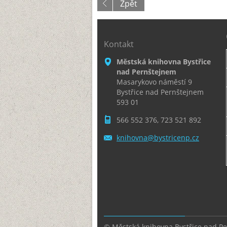
Zpět
Kontakt
Městská knihovna Bystřice
nad Pernštejnem
Masarykovo náměstí 9
Bystřice nad Pernštejnem
593 01
566 552 376, 723 521 892
knihovna
@bystric
enp.cz
© Městská knihovna Bystřice nad P