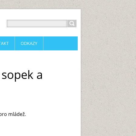
TAKT
ODKAZY
 sopek a
 pro mládež.