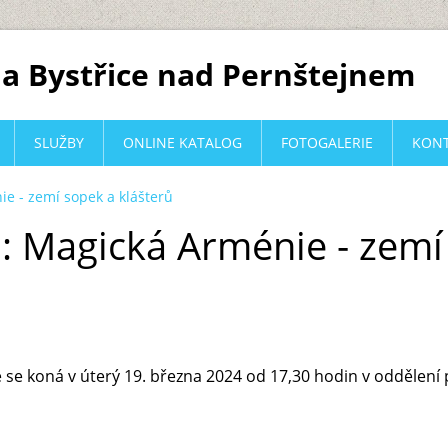
a Bystřice nad Pernštejnem
SLUŽBY
ONLINE KATALOG
FOTOGALERIE
KON
e - zemí sopek a klášterů
: Magická Arménie - zemí
 se koná v úterý 19. března 2024 od 17,30 hodin v oddělení