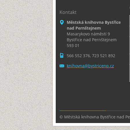
Kontakt
Městská knihovna Bystřice
nad Pernštejnem
Masarykovo náměstí 9
Bystřice nad Pernštejnem
593 01
566 552 376, 723 521 892
knihovna
@bystric
enp.cz
© Městská knihovna Bystřice nad P