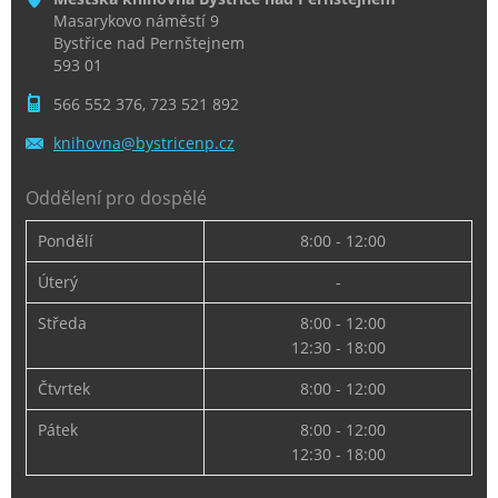
Masarykovo náměstí 9
Bystřice nad Pernštejnem
593 01
566 552 376, 723 521 892
knihovna
@bystric
enp.cz
Oddělení pro dospělé
Pondělí
8:00 - 12:00
Úterý
-
Středa
8:00 - 12:00
12:30 - 18:00
Čtvrtek
8:00 - 12:00
Pátek
8:00 - 12:00
12:30 - 18:00