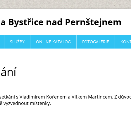
a Bystřice nad Pernštejnem
SLUŽBY
ONLINE KATALOG
FOTOGALERIE
KON
ání
 setkání s Vladimírem Kořenem a Vítkem Martincem. Z důvod
ě vyzvednout místenky.