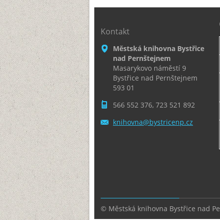
Kontakt
Městská knihovna Bystřice
nad Pernštejnem
Masarykovo náměstí 9
Bystřice nad Pernštejnem
593 01
566 552 376, 723 521 892
knihovna
@bystric
enp.cz
© Městská knihovna Bystřice nad P