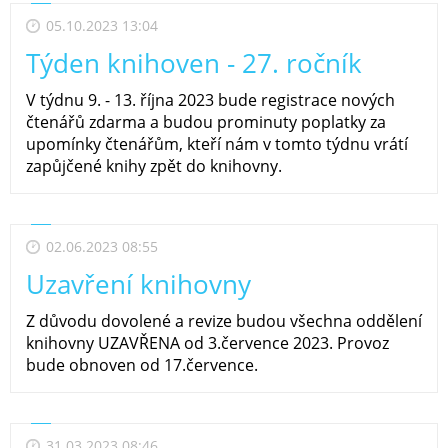
05.10.2023 13:04
Týden knihoven - 27. ročník
V týdnu 9. - 13. října 2023 bude registrace nových
čtenářů zdarma a budou prominuty poplatky za
upomínky čtenářům, kteří nám v tomto týdnu vrátí
zapůjčené knihy zpět do knihovny.
02.06.2023 08:55
Uzavření knihovny
Z důvodu dovolené a revize budou všechna oddělení
knihovny UZAVŘENA od 3.července 2023. Provoz
bude obnoven od 17.července.
31.03.2023 08:46