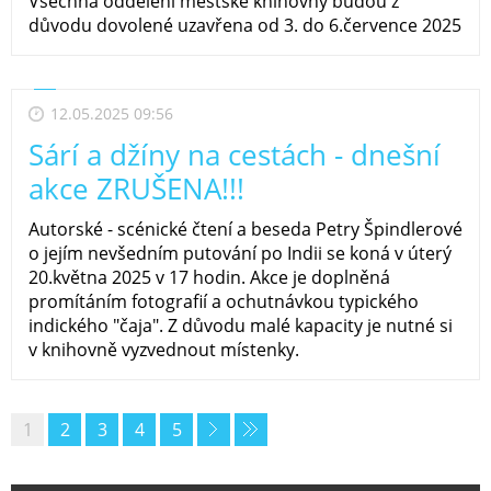
Všechna oddělení městské knihovny budou z
důvodu dovolené uzavřena od 3. do 6.července 2025
12.05.2025 09:56
Sárí a džíny na cestách - dnešní
akce ZRUŠENA!!!
Autorské - scénické čtení a beseda Petry Špindlerové
o jejím nevšedním putování po Indii se koná v úterý
20.května 2025 v 17 hodin. Akce je doplněná
promítáním fotografií a ochutnávkou typického
indického "čaja". Z důvodu malé kapacity je nutné si
v knihovně vyzvednout místenky.
1
2
3
4
5