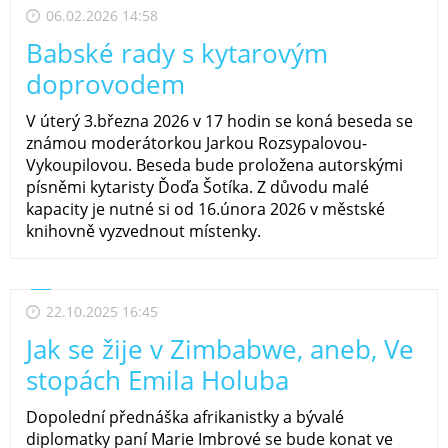
06.02.2026 14:58
Babské rady s kytarovým
doprovodem
V úterý 3.března 2026 v 17 hodin se koná beseda se
známou moderátorkou Jarkou Rozsypalovou-
Vykoupilovou. Beseda bude proložena autorskými
písněmi kytaristy Ďoďa Šotíka. Z důvodu malé
kapacity je nutné si od 16.února 2026 v městské
knihovně vyzvednout místenky.
22.10.2025 16:45
Jak se žije v Zimbabwe, aneb, Ve
stopách Emila Holuba
Dopolední přednáška afrikanistky a bývalé
diplomatky paní Marie Imbrové se bude konat ve