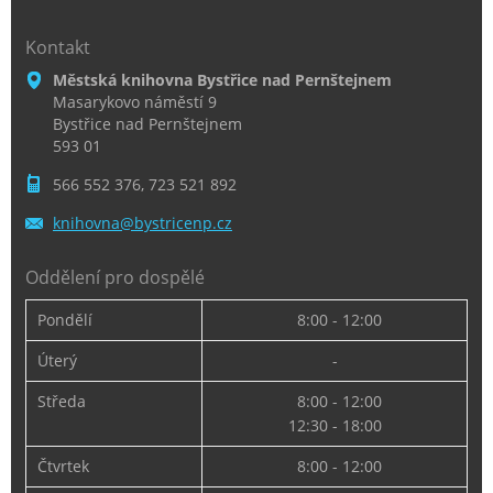
Kontakt
Městská knihovna Bystřice nad Pernštejnem
Masarykovo náměstí 9
Bystřice nad Pernštejnem
593 01
566 552 376, 723 521 892
knihovna
@bystric
enp.cz
Oddělení pro dospělé
Pondělí
8:00 - 12:00
Úterý
-
Středa
8:00 - 12:00
12:30 - 18:00
Čtvrtek
8:00 - 12:00