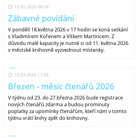
12.05.2026 08:54
Zábavné povídání
V pondělí 18.května 2026 v 17 hodin se koná setkání
s Vladimírem Kořenem a Vítkem Martincem. Z
důvodu malé kapacity je nutné si od 11. května 2026
v městské knihovně vyzvednout místenky.
13.03.2026 13:58
Březen - měsíc čtenářů 2026
V týdnu od 23. do 27.března 2026 bude registrace
nových čtenářů zdarma a budou prominuty
poplatky za upomínky čtenářům, kteří nám v tomto
týdnu vrátí knihy zpět do knihovny.