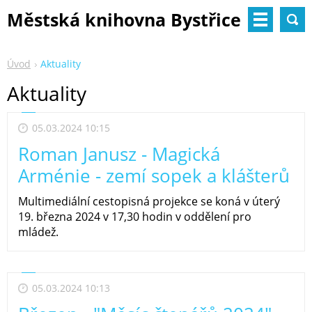
Městská knihovna Bystřice
nad Pernštejnem
Úvod
Aktuality
Aktuality
05.03.2024 10:15
Roman Janusz - Magická
Arménie - zemí sopek a klášterů
Multimediální cestopisná projekce se koná v úterý
19. března 2024 v 17,30 hodin v oddělení pro
mládež.
05.03.2024 10:13