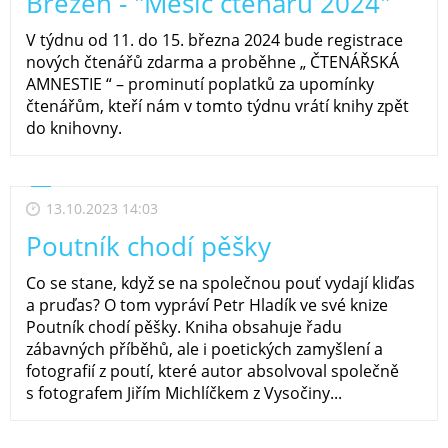
Březen - "Měsíc čtenářů 2024"
V týdnu od 11. do 15. března 2024 bude registrace
nových čtenářů zdarma a proběhne „ ČTENÁŘSKÁ
AMNESTIE “ – prominutí poplatků za upomínky
čtenářům, kteří nám v tomto týdnu vrátí knihy zpět
do knihovny.
13.10.2023 14:03
Poutník chodí pěšky
Co se stane, když se na společnou pouť vydají kliďas
a pruďas? O tom vypráví Petr Hladík ve své knize
Poutník chodí pěšky. Kniha obsahuje řadu
zábavných příběhů, ale i poetických zamyšlení a
fotografií z poutí, které autor absolvoval společně
s fotografem Jiřím Michlíčkem z Vysočiny...