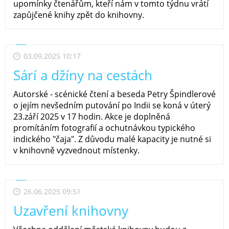
upomínky čtenářům, kteří nám v tomto týdnu vrátí
zapůjčené knihy zpět do knihovny.
03.09.2025 10:17
Sárí a džíny na cestách
Autorské - scénické čtení a beseda Petry Špindlerové
o jejím nevšedním putování po Indii se koná v úterý
23.září 2025 v 17 hodin. Akce je doplněná
promítáním fotografií a ochutnávkou typického
indického "čaja". Z důvodu malé kapacity je nutné si
v knihovně vyzvednout místenky.
26.06.2025 09:51
Uzavření knihovny