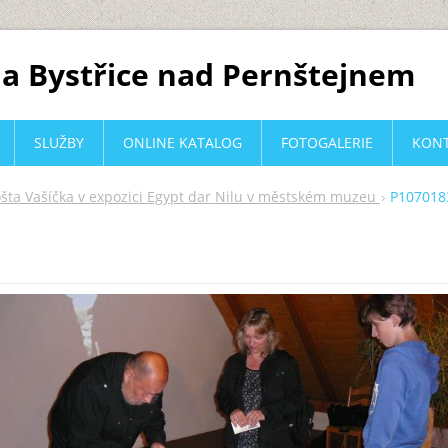
a Bystřice nad Pernštejnem
SLUŽBY
ONLINE KATALOG
FOTOGALERIE
KON
šta Vašíčka v expozici Egypt dar Nilu v městském muzeu
P107018