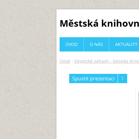
Městská knihovn
ÚVOD
O NÁS
AKTUALITY
Úvod
Egyptské záhady - beseda Arno
Spustit prezentaci