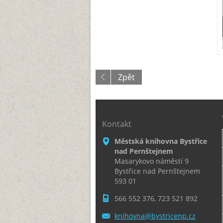
Zpět
Kontakt
Městská knihovna Bystřice
nad Pernštejnem
Masarykovo náměstí 9
Bystřice nad Pernštejnem
593 01
566 552 376, 723 521 892
knihovna
@bystric
enp.cz