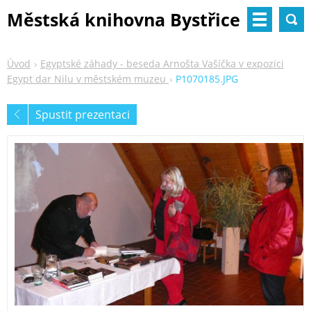
Městská knihovna Bystřice
nad Pernštejnem
Úvod
Egyptské záhady - beseda Arnošta Vašíčka v expozici
Egypt dar Nilu v městském muzeu
P1070185.JPG
Spustit prezentaci