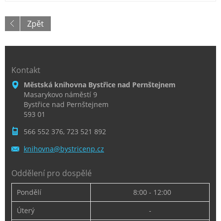
Zpět
Kontakt
Městská knihovna Bystřice nad Pernštejnem
Masarykovo náměstí 9
Bystřice nad Pernštejnem
593 01
566 552 376, 723 521 892
knihovna
@bystric
enp.cz
Oddělení pro dospělé
Pondělí
8:00 - 12:00
Úterý
-