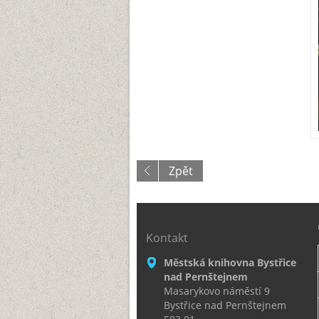
Zpět
Kontakt
Městská knihovna Bystřice
nad Pernštejnem
Masarykovo náměstí 9
Bystřice nad Pernštejnem