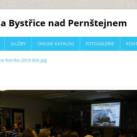
a Bystřice nad Pernštejnem
SLUŽBY
ONLINE KATALOG
FOTOGALERIE
KON
ce Norsko 2013 004.jpg