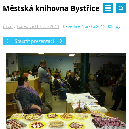
Městská knihovna Bystřice
nad Pernštejnem
Úvod
Expedice Norsko 2013
Expedice Norsko 2013 005.jpg
Spustit prezentaci