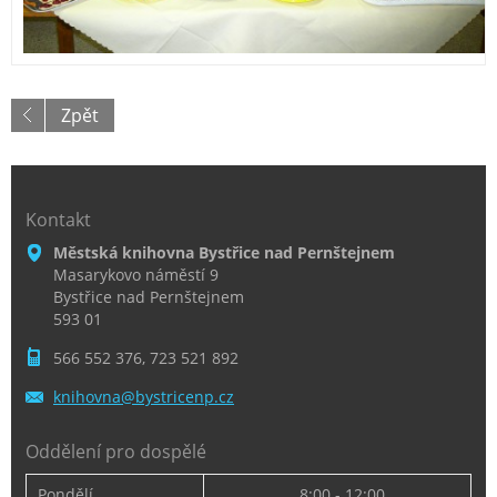
Zpět
Kontakt
Městská knihovna Bystřice nad Pernštejnem
Masarykovo náměstí 9
Bystřice nad Pernštejnem
593 01
566 552 376, 723 521 892
knihovna
@bystric
enp.cz
Oddělení pro dospělé
Pondělí
8:00 - 12:00