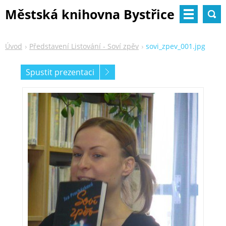
Městská knihovna Bystřice
nad Pernštejnem
Úvod
Představení Listování - Soví zpěv
sovi_zpev_001.jpg
Spustit prezentaci