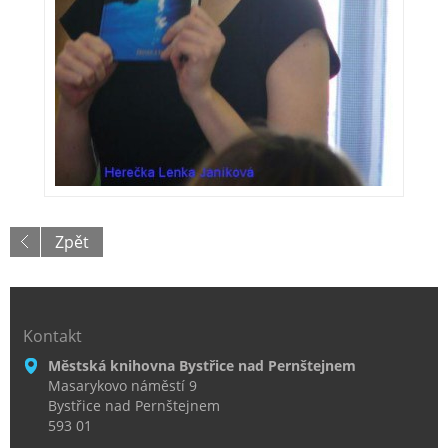
Zpět
Kontakt
Městská knihovna Bystřice nad Pernštejnem
Masarykovo náměstí 9
Bystřice nad Pernštejnem
593 01