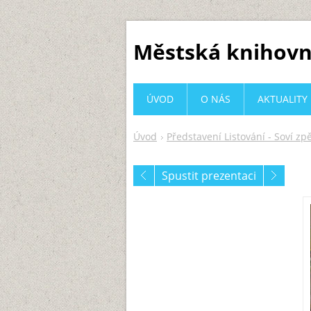
Městská knihovn
ÚVOD
O NÁS
AKTUALITY
Úvod
Představení Listování - Soví zp
Spustit prezentaci