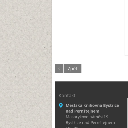
Zpět
Kontakt
Městská knihovna Bystřice
nad Pernštejnem
Masarykovo náměstí 9
Bystřice nad Pernštejnem