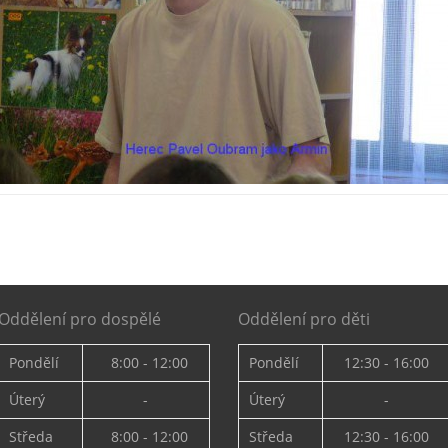
Oddělení pro dospělé
Oddělení pro děti
Pondělí
8:00 - 12:00
Pondělí
12:30 - 16:00
Úterý
-
Úterý
-
Středa
8:00 - 12:00
Středa
12:30 - 16:00