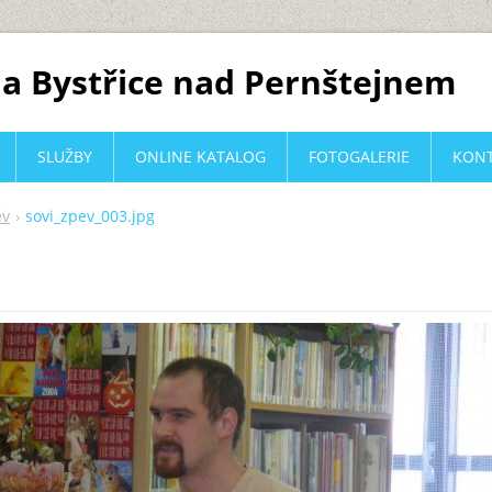
a Bystřice nad Pernštejnem
SLUŽBY
ONLINE KATALOG
FOTOGALERIE
KON
ěv
sovi_zpev_003.jpg