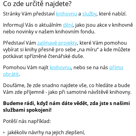
Co zde určitě najdete?
Stránky Vám představí
knihovnu
a
služby
, které nabízí.
Informují Vás o aktuálním
dění
, jako jsou akce v knihovně
nebo novinky v našem knihovním fondu.
Představí Vám
zajímavé projekty
, které Vám pomohou
vybírat si knihy přesně pro sebe „na míru“ a kde můžete
potkávat spřízněné čtenářské duše.
Pomohou Vám najít
knihovnu
, nebo se na nás
přímo
obrátit
.
Doufáme, že zde snadno najdete vše, co hledáte a bude
Vám zde příjemně - jako při samotné návštěvě knihovny.
Budeme rádi, když nám dáte vědět, zda jste s našimi
službami spokojeni!
Potěší nás například:
jakékoliv návrhy na jejich zlepšení,