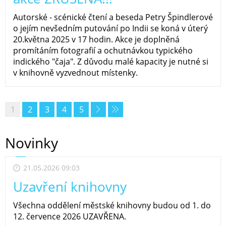
Autorské - scénické čtení a beseda Petry Špindlerové
o jejím nevšedním putování po Indii se koná v úterý
20.května 2025 v 17 hodin. Akce je doplněná
promítáním fotografií a ochutnávkou typického
indického "čaja". Z důvodu malé kapacity je nutné si
v knihovně vyzvednout místenky.
1
2
3
4
5
Novinky
21.05.2026 09:03
Uzavření knihovny
Všechna oddělení městské knihovny budou od 1. do
12. července 2026 UZAVŘENA.