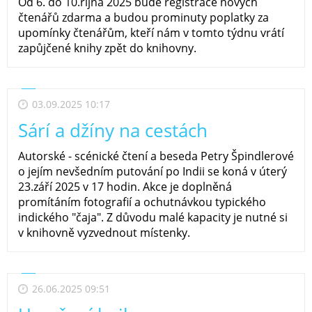
Od 6. do 10.října 2025 bude registrace nových
čtenářů zdarma a budou prominuty poplatky za
upomínky čtenářům, kteří nám v tomto týdnu vrátí
zapůjčené knihy zpět do knihovny.
03.09.2025 10:17
Sárí a džíny na cestách
Autorské - scénické čtení a beseda Petry Špindlerové
o jejím nevšedním putování po Indii se koná v úterý
23.září 2025 v 17 hodin. Akce je doplněná
promítáním fotografií a ochutnávkou typického
indického "čaja". Z důvodu malé kapacity je nutné si
v knihovně vyzvednout místenky.
26.06.2025 09:51