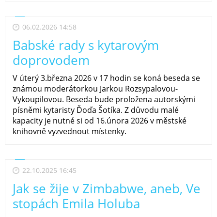
06.02.2026 14:58
Babské rady s kytarovým
doprovodem
V úterý 3.března 2026 v 17 hodin se koná beseda se
známou moderátorkou Jarkou Rozsypalovou-
Vykoupilovou. Beseda bude proložena autorskými
písněmi kytaristy Ďoďa Šotíka. Z důvodu malé
kapacity je nutné si od 16.února 2026 v městské
knihovně vyzvednout místenky.
22.10.2025 16:45
Jak se žije v Zimbabwe, aneb, Ve
stopách Emila Holuba