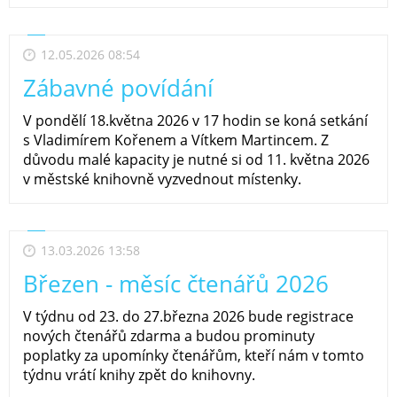
12.05.2026 08:54
Zábavné povídání
V pondělí 18.května 2026 v 17 hodin se koná setkání
s Vladimírem Kořenem a Vítkem Martincem. Z
důvodu malé kapacity je nutné si od 11. května 2026
v městské knihovně vyzvednout místenky.
13.03.2026 13:58
Březen - měsíc čtenářů 2026
V týdnu od 23. do 27.března 2026 bude registrace
nových čtenářů zdarma a budou prominuty
poplatky za upomínky čtenářům, kteří nám v tomto
týdnu vrátí knihy zpět do knihovny.