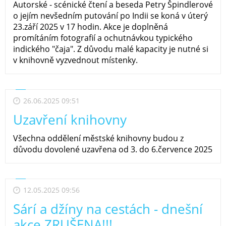
Autorské - scénické čtení a beseda Petry Špindlerové
o jejím nevšedním putování po Indii se koná v úterý
23.září 2025 v 17 hodin. Akce je doplněná
promítáním fotografií a ochutnávkou typického
indického "čaja". Z důvodu malé kapacity je nutné si
v knihovně vyzvednout místenky.
26.06.2025 09:51
Uzavření knihovny
Všechna oddělení městské knihovny budou z
důvodu dovolené uzavřena od 3. do 6.července 2025
12.05.2025 09:56
Sárí a džíny na cestách - dnešní
akce ZRUŠENA!!!