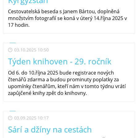
Cestovatelská beseda s Janem Bártou, doplněná
množstvím fotografií se koná v úterý 14.října 2025 v
17 hodin.
03.10.2025 10:50
Týden knihoven - 29. ročník
Od 6. do 10.října 2025 bude registrace nových
čtenářů zdarma a budou prominuty poplatky za
upomínky čtenářům, kteří nám v tomto týdnu vrátí
zapůjčené knihy zpět do knihovny.
03.09.2025 10:17
Sárí a džíny na cestách