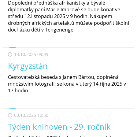
Dopolední přednáška afrikanistky a bývalé
diplomatky paní Marie Imbrové se bude konat ve
středu 12.listopadu 2025 v 9 hodin. Nákupem
drobných afrických artefaktů můžete podpořit školní
docházku dětí v Tengenenge.
13.10.2025 09:39
Kyrgyzstán
Cestovatelská beseda s Janem Bártou, doplněná
množstvím fotografií se koná v úterý 14.října 2025 v
17 hodin.
03.10.2025 10:50
Týden knihoven - 29. ročník