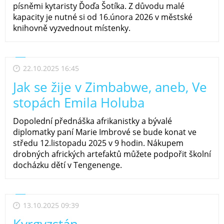
písněmi kytaristy Ďoďa Šotíka. Z důvodu malé
kapacity je nutné si od 16.února 2026 v městské
knihovně vyzvednout místenky.
22.10.2025 16:45
Jak se žije v Zimbabwe, aneb, Ve
stopách Emila Holuba
Dopolední přednáška afrikanistky a bývalé
diplomatky paní Marie Imbrové se bude konat ve
středu 12.listopadu 2025 v 9 hodin. Nákupem
drobných afrických artefaktů můžete podpořit školní
docházku dětí v Tengenenge.
13.10.2025 09:39
Kyrgyzstán