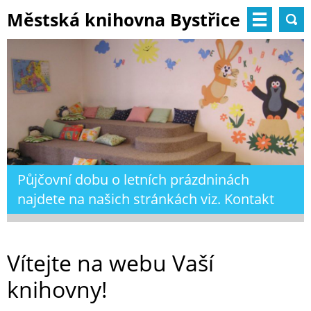
Městská knihovna Bystřice
nad Pernštejnem
Půjčovní dobu o letních prázdninách
najdete na našich stránkách viz. Kontakt
Vítejte na webu Vaší
knihovny!