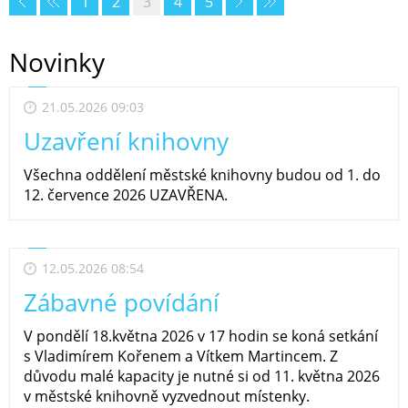
1
2
3
4
5
Novinky
21.05.2026 09:03
Uzavření knihovny
Všechna oddělení městské knihovny budou od 1. do
12. července 2026 UZAVŘENA.
12.05.2026 08:54
Zábavné povídání
V pondělí 18.května 2026 v 17 hodin se koná setkání
s Vladimírem Kořenem a Vítkem Martincem. Z
důvodu malé kapacity je nutné si od 11. května 2026
v městské knihovně vyzvednout místenky.