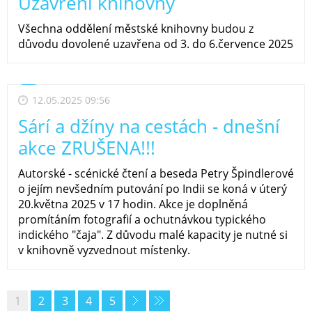
Uzavření knihovny
Všechna oddělení městské knihovny budou z
důvodu dovolené uzavřena od 3. do 6.července 2025
12.05.2025 09:56
Sárí a džíny na cestách - dnešní
akce ZRUŠENA!!!
Autorské - scénické čtení a beseda Petry Špindlerové
o jejím nevšedním putování po Indii se koná v úterý
20.května 2025 v 17 hodin. Akce je doplněná
promítáním fotografií a ochutnávkou typického
indického "čaja". Z důvodu malé kapacity je nutné si
v knihovně vyzvednout místenky.
1
2
3
4
5