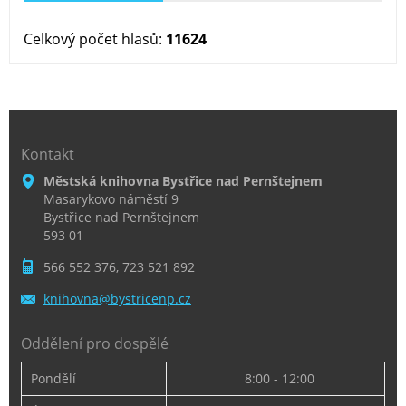
Celkový počet hlasů:
11624
Kontakt
Městská knihovna Bystřice nad Pernštejnem
Masarykovo náměstí 9
Bystřice nad Pernštejnem
593 01
566 552 376, 723 521 892
knihovna
@bystric
enp.cz
Oddělení pro dospělé
Pondělí
8:00 - 12:00