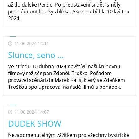
až do daleké Perzie. Po představení si děti směly
prohlédnout loutky zblízka. Akce proběhla 10.května
2024.
11.06.2024 14:11
Slunce, seno ...
Ve středu 10.dubna 2024 navštívil naši knihovnu
filmový režisér pan Zdeněk Troška. Pořadem
provázel scénárista Marek Kališ, který se Zdeňkem
Troškou spolupracoval na řadě filmů a pohádek.
11.06.2024 14:07
DUDEK SHOW
Nezapomenutelným zážitkem pro všechny bystřické