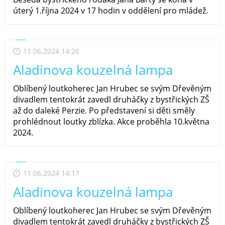
úterý 1.října 2024 v 17 hodin v oddělení pro mládež.
11.06.2024 14:26
Aladinova kouzelná lampa
Oblíbený loutkoherec Jan Hrubec se svým Dřevěným
divadlem tentokrát zavedl druháčky z bystřických ZŠ
až do daleké Perzie. Po představení si děti směly
prohlédnout loutky zblízka. Akce proběhla 10.května
2024.
11.06.2024 14:17
Aladinova kouzelná lampa
Oblíbený loutkoherec Jan Hrubec se svým Dřevěným
divadlem tentokrát zavedl druháčky z bystřických ZŠ