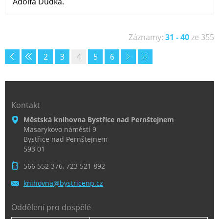
Adolfa Dudka.
Záznamy:
31 - 40
ze 355
2
3
4
5
6
Kontakt
Městská knihovna Bystřice nad Pernštejnem
Masarykovo náměstí 9
Bystřice nad Pernštejnem
593 01
566 552 376, 723 521 892
knihovna
@bystric
enp.cz
Oddělení pro dospělé