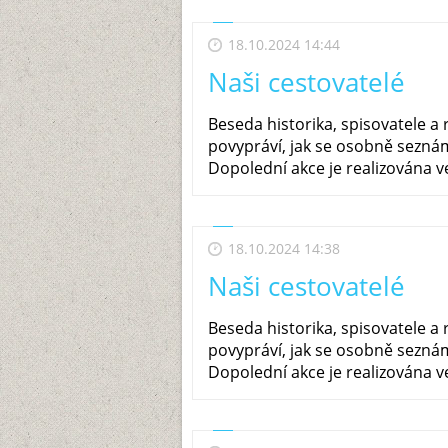
18.10.2024 14:44
Naši cestovatelé
Beseda historika, spisovatele 
povypráví, jak se osobně sezná
Dopolední akce je realizována ve
18.10.2024 14:38
Naši cestovatelé
Beseda historika, spisovatele 
povypráví, jak se osobně sezná
Dopolední akce je realizována ve