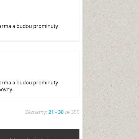
zdarma a budou prominuty
zdarma a budou prominuty
hovny.
Záznamy:
21 - 30
ze 355