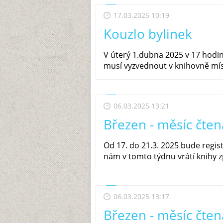
17.03.2025 10:19
Kouzlo bylinek
V úterý 1.dubna 2025 v 17 hodi
musí vyzvednout v knihovně míst
06.03.2025 13:21
Březen - měsíc čte
Od 17. do 21.3. 2025 bude regi
nám v tomto týdnu vrátí knihy z
06.03.2025 13:17
Březen - měsíc čte