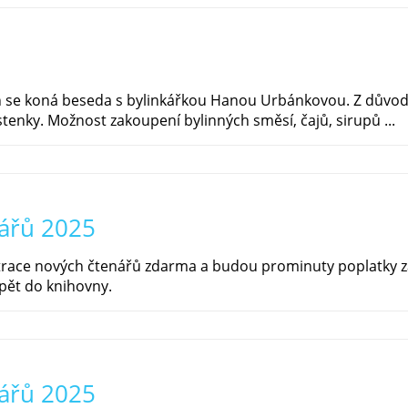
n se koná beseda s bylinkářkou Hanou Urbánkovou. Z důvod
enky. Možnost zakoupení bylinných směsí, čajů, sirupů ...
nářů 2025
strace nových čtenářů zdarma a budou prominuty poplatky 
pět do knihovny.
nářů 2025