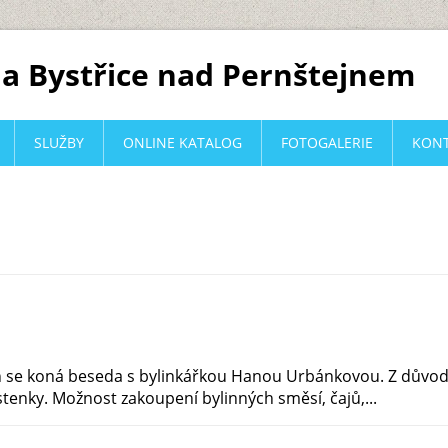
a Bystřice nad Pernštejnem
SLUŽBY
ONLINE KATALOG
FOTOGALERIE
KON
n se koná beseda s bylinkářkou Hanou Urbánkovou. Z důvod
enky. Možnost zakoupení bylinných směsí, čajů,...