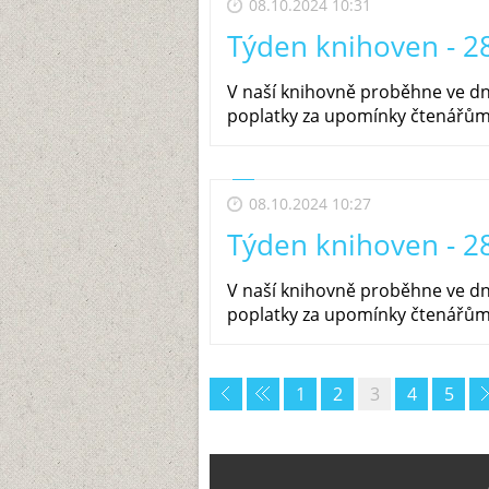
08.10.2024 10:31
Týden knihoven - 28
V naší knihovně proběhne ve dn
poplatky za upomínky čtenářům,
08.10.2024 10:27
Týden knihoven - 28
V naší knihovně proběhne ve dn
poplatky za upomínky čtenářům,
1
2
3
4
5