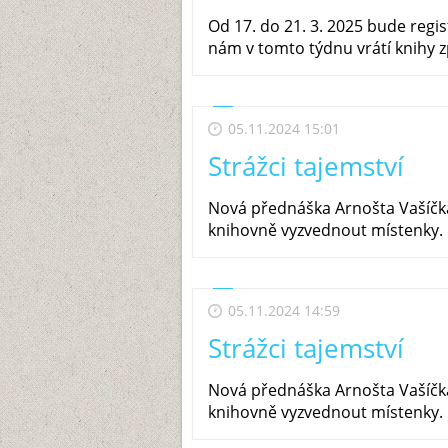
Od 17. do 21. 3. 2025 bude reg
nám v tomto týdnu vrátí knihy z
05.11.2024 15:01
Strážci tajemství
Nová přednáška Arnošta Vašíčka 
knihovně vyzvednout místenky.
05.11.2024 14:59
Strážci tajemství
Nová přednáška Arnošta Vašíčka 
knihovně vyzvednout místenky.