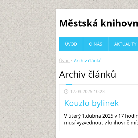
Městská knihovn
ÚVOD
O NÁS
AKTUALITY
Úvod
Archiv článků
Archiv článků
17.03.2025 10:23
Kouzlo bylinek
V úterý 1.dubna 2025 v 17 hodi
musí vyzvednout v knihovně míst