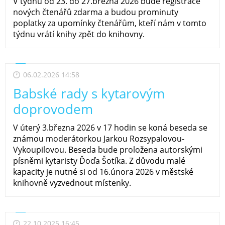
V týdnu od 23. do 27.března 2026 bude registrace
nových čtenářů zdarma a budou prominuty
poplatky za upomínky čtenářům, kteří nám v tomto
týdnu vrátí knihy zpět do knihovny.
06.02.2026 14:58
Babské rady s kytarovým
doprovodem
V úterý 3.března 2026 v 17 hodin se koná beseda se
známou moderátorkou Jarkou Rozsypalovou-
Vykoupilovou. Beseda bude proložena autorskými
písněmi kytaristy Ďoďa Šotíka. Z důvodu malé
kapacity je nutné si od 16.února 2026 v městské
knihovně vyzvednout místenky.
22.10.2025 16:45