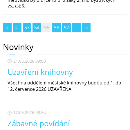
ZŠ. Obě...
53
54
55
56
57
Novinky
21.05.2026 09:03
Uzavření knihovny
Všechna oddělení městské knihovny budou od 1. do
12. července 2026 UZAVŘENA.
12.05.2026 08:54
Zábavné povídání