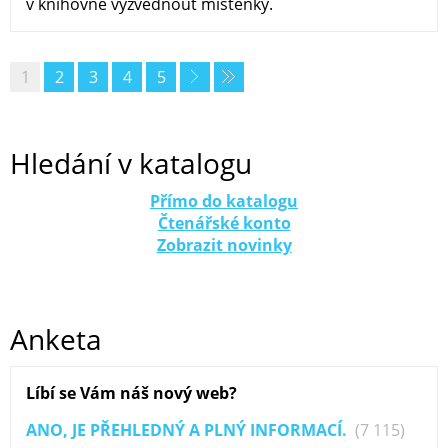
v knihovně vyzvednout místenky.
1
2
3
4
5
Hledání v katalogu
Přímo do katalogu
Čtenářské konto
Zobrazit novinky
Anketa
Líbí se Vám náš nový web?
ANO, JE PŘEHLEDNÝ A PLNÝ INFORMACÍ.
(7 115)