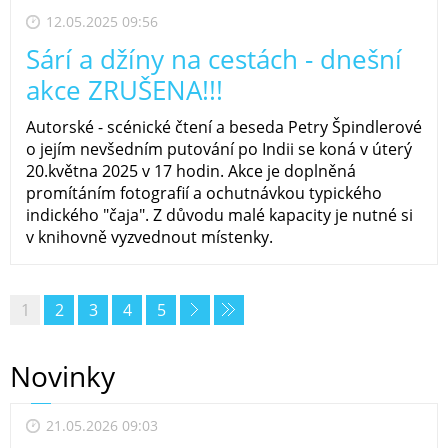
12.05.2025 09:56
Sárí a džíny na cestách - dnešní
akce ZRUŠENA!!!
Autorské - scénické čtení a beseda Petry Špindlerové
o jejím nevšedním putování po Indii se koná v úterý
20.května 2025 v 17 hodin. Akce je doplněná
promítáním fotografií a ochutnávkou typického
indického "čaja". Z důvodu malé kapacity je nutné si
v knihovně vyzvednout místenky.
1
2
3
4
5
Novinky
21.05.2026 09:03