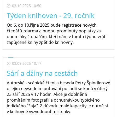
03.10.2025 10:50
Týden knihoven - 29. ročník
Od 6. do 10.října 2025 bude registrace nových
čtenářů zdarma a budou prominuty poplatky za
upomínky čtenářům, kteří nám v tomto týdnu vrátí
zapůjčené knihy zpět do knihovny.
03.09.2025 10:17
Sárí a džíny na cestách
Autorské - scénické čtení a beseda Petry Špindlerové
o jejím nevšedním putování po Indii se koná v úterý
23.září 2025 v 17 hodin. Akce je doplněná
promítáním fotografií a ochutnávkou typického
indického "čaja". Z důvodu malé kapacity je nutné si
v knihovně vyzvednout místenky.