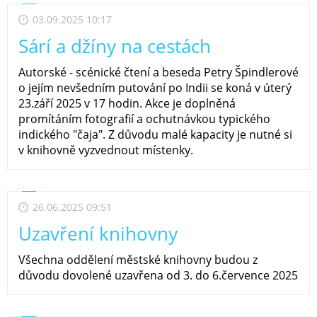
03.09.2025 10:17
Sárí a džíny na cestách
Autorské - scénické čtení a beseda Petry Špindlerové
o jejím nevšedním putování po Indii se koná v úterý
23.září 2025 v 17 hodin. Akce je doplněná
promítáním fotografií a ochutnávkou typického
indického "čaja". Z důvodu malé kapacity je nutné si
v knihovně vyzvednout místenky.
26.06.2025 09:51
Uzavření knihovny
Všechna oddělení městské knihovny budou z
důvodu dovolené uzavřena od 3. do 6.července 2025