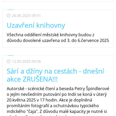
26.06.2025 09:51
Uzavření knihovny
Všechna oddělení městské knihovny budou z
důvodu dovolené uzavřena od 3. do 6.července 2025
12.05.2025 09:56
Sárí a džíny na cestách - dnešní
akce ZRUŠENA!!!
Autorské - scénické čtení a beseda Petry Špindlerové
o jejím nevšedním putování po Indii se koná v úterý
20.května 2025 v 17 hodin. Akce je doplněná
promítáním fotografií a ochutnávkou typického
indického "čaja". Z důvodu malé kapacity je nutné si