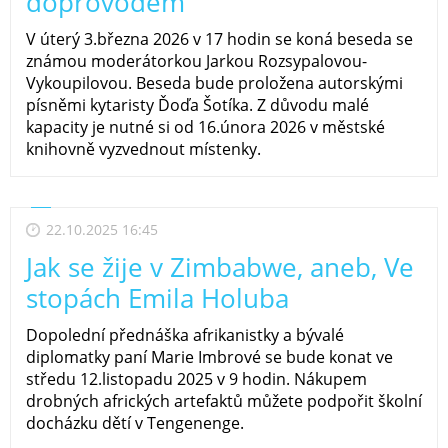
doprovodem
V úterý 3.března 2026 v 17 hodin se koná beseda se
známou moderátorkou Jarkou Rozsypalovou-
Vykoupilovou. Beseda bude proložena autorskými
písněmi kytaristy Ďoďa Šotíka. Z důvodu malé
kapacity je nutné si od 16.února 2026 v městské
knihovně vyzvednout místenky.
22.10.2025 16:45
Jak se žije v Zimbabwe, aneb, Ve
stopách Emila Holuba
Dopolední přednáška afrikanistky a bývalé
diplomatky paní Marie Imbrové se bude konat ve
středu 12.listopadu 2025 v 9 hodin. Nákupem
drobných afrických artefaktů můžete podpořit školní
docházku dětí v Tengenenge.