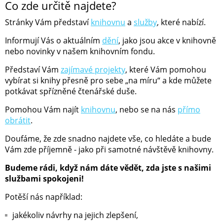
Co zde určitě najdete?
Stránky Vám představí
knihovnu
a
služby
, které nabízí.
Informují Vás o aktuálním
dění
, jako jsou akce v knihovně
nebo novinky v našem knihovním fondu.
Představí Vám
zajímavé projekty
, které Vám pomohou
vybírat si knihy přesně pro sebe „na míru“ a kde můžete
potkávat spřízněné čtenářské duše.
Pomohou Vám najít
knihovnu
, nebo se na nás
přímo
obrátit
.
Doufáme, že zde snadno najdete vše, co hledáte a bude
Vám zde příjemně - jako při samotné návštěvě knihovny.
Budeme rádi, když nám dáte vědět, zda jste s našimi
službami spokojeni!
Potěší nás například:
jakékoliv návrhy na jejich zlepšení,