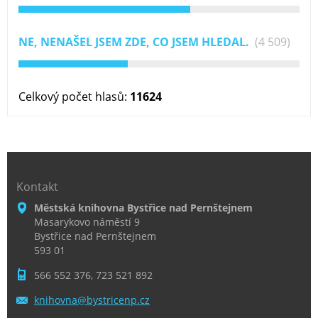
NE, NENAŠEL JSEM ZDE, CO JSEM HLEDAL.
(4 509)
Celkový počet hlasů:
11624
Kontakt
Městská knihovna Bystřice nad Pernštejnem
Masarykovo náměstí 9
Bystřice nad Pernštejnem
593 01
566 552 376, 723 521 892
knihovna
@bystric
enp.cz