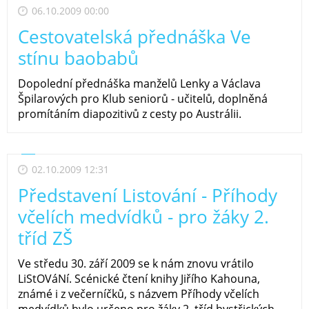
06.10.2009 00:00
Cestovatelská přednáška Ve
stínu baobabů
Dopolední přednáška manželů Lenky a Václava
Špilarových pro Klub seniorů - učitelů, doplněná
promítáním diapozitivů z cesty po Austrálii.
02.10.2009 12:31
Představení Listování - Příhody
včelích medvídků - pro žáky 2.
tříd ZŠ
Ve středu 30. září 2009 se k nám znovu vrátilo
LiStOVáNí. Scénické čtení knihy Jiřího Kahouna,
známé i z večerníčků, s názvem Příhody včelích
medvídků bylo určeno pro žáky 2. tříd bystřických