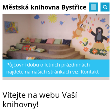
Městská knihovna Bystřice
nad Pernštejnem
Půjčovní dobu o letních prázdninách
najdete na našich stránkách viz. Kontakt
Vítejte na webu Vaší
knihovny!